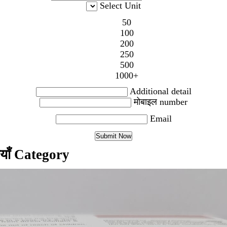
Select Unit
50
100
200
250
500
1000+
Additional detail
मोबाइल number
Email
ियाँ Category