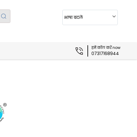
भाषा बदलें
हमें कॉल करें now
07317168944